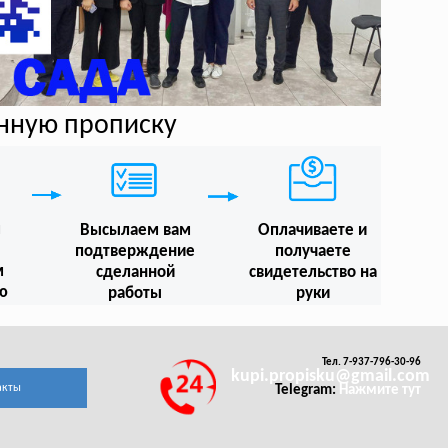
нную прописку
м
Высылаем вам
Оплачиваете и
подтверждение
получаете
м
сделанной
свидетельство на
ю
работы
руки
Тел. 7-937-796-30-96
kupi.propisku@gmail.com
акты
Telegram:
Нажмите тут