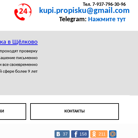
Тел. 7-937-796-30-96
kupi.propisku@gmail.com
Telegram:
Нажмите тут
ка в Щёлково
 проходят проверку
лашение письменно
 все своевременно
й сфере более 9 лет
КИ
КОНТАКТЫ
37
158
211