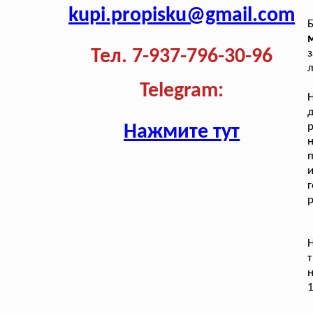
kupi.propisku@gmail.com
м
Тел. 7-937-796-30-96
з
л
Telegram:
Н
д
р
Нажмите тут
п
г
р
Н
т
н