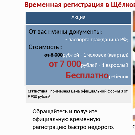
Временная регистрация в Щёлко
Акция
От вас нужны документы:
- паспорта гражданина РФ;
Стоимость :
от 8 000
рублей - 1 человек (квартал)
от 7 000
рублей - 1 взрослый
Бесплатно
ребенок
Статистика
- примерная цена
официальной
формы 3 от
9 900 рублей
Обращайтесь и получите
официальную временную
регистрацию быстро недорого.
С