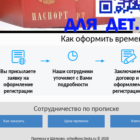
Как оформить време
Вы присылаете
Наши сотрудники
Заключае
заявку на
уточняют с Вами
договор и
оформление
подробности
оформляе
регистрации
регистраци
Сотрудничество по прописке
Как заказать
Цена прописки
Конт
Прописка в Щёлково. schyolkovo.0xota.ru © 2026