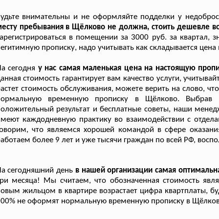
Будьте внимательны и не оформляйте подделки у недобро
есту пребывания в Щёлково не должна, стоить дешевле во
арегистрироваться в помещении за 3000 руб. за квартал, 
егитимную прописку, надо учитывать как складывается цена 
а сегодня
у нас самая маленькая цена на настоящую проп
анная стоимость гарантирует вам качество услуги, учитыва
астет стоимость обслуживания, можете верить на слово, что
нормальную временную прописку в Щёлково. Выбрав н
оложительный результат и бесплатные советы, наши менед
имеют каждодневную практику во взаимодействии с отдел
оворим, что являемся хорошей командой в сфере оказани
аботаем более 9 лет и уже тысячи граждан по всей РФ, восп
а сегодняшний день
в нашей организации самая оптимальн
ри месяца! Мы считаем, что обозначенная стоимость явл
овым жильцом в квартире возрастает цифра квартплаты, буд
100% не оформят нормальную временную прописку в Щёлков